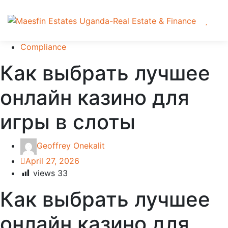
Compliance
Как выбрать лучшее
онлайн казино для
игры в слоты
Geoffrey Onekalit
April 27, 2026
views
33
Как выбрать лучшее
онлайн казино для