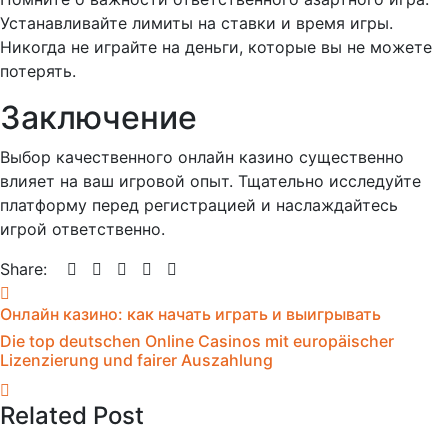
Устанавливайте лимиты на ставки и время игры.
Никогда не играйте на деньги, которые вы не можете
потерять.
Заключение
Выбор качественного онлайн казино существенно
влияет на ваш игровой опыт. Тщательно исследуйте
платформу перед регистрацией и наслаждайтесь
игрой ответственно.
Share:
Онлайн казино: как начать играть и выигрывать
Die top deutschen Online Casinos mit europäischer
Lizenzierung und fairer Auszahlung
Related Post