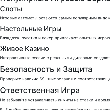
Слоты
Игровые автоматы остаются самым популярным видом р
Настольные Игры
Блэкджек, рулетка и покер привлекают опытных игрок
Живое Казино
Интерактивные сессии с реальными дилерами создают
Безопасность и Защита
Проверьте наличие SSL-шифрования и соответствующи
Ответственная Игра
Не забывайте устанавливать лимиты на ставки и врем
Выбирайте проверенные казино, изучайте отзывы други