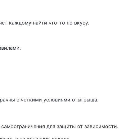
ет каждому найти что-то по вкусу.
авилами.
рачны с четкими условиями отыгрыша.
 самоограничения для защиты от зависимости.
ение, а не источник дохода.