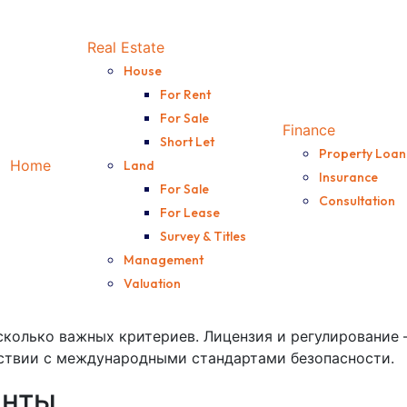
Правильно Выбрать Пл
Real Estate
House
For Rent
For Sale
Finance
Short Let
Property Loan
Home
Land
Insurance
Правильно Выбрать Пл
For Sale
Consultation
For Lease
мное количество возможностей для развлечения и зар
Survey & Titles
Management
Valuation
есколько важных критериев. Лицензия и регулирование
тствии с международными стандартами безопасности.
анты