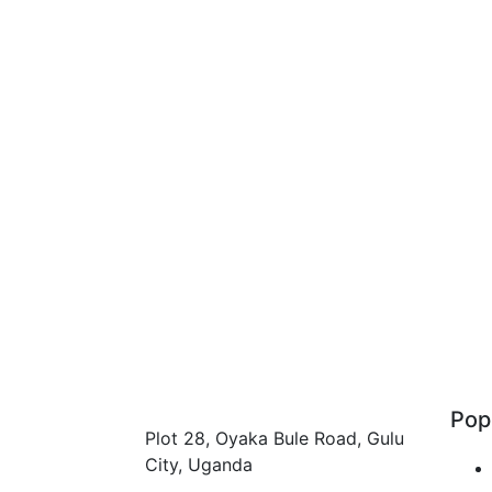
Gamble 560+ 100 percent free Slot Onl
May 12, 2026
Enjoy Totally free Position Video gam
Pop
Plot 28, Oyaka Bule Road, Gulu
City, Uganda