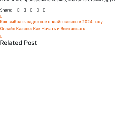
Share:
Как выбрать надежное онлайн казино в 2024 году
Онлайн Казино: Как Начать и Выигрывать
Related Post
May 12, 2026
You can discover more because of the 
May 12, 2026
Free Slots: Enjoy two hundred+ Trial 