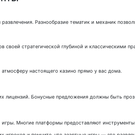
азвлечения. Разнообразие тематик и механик позволя
ов своей стратегической глубиной и классическими пр
 атмосферу настоящего казино прямо у вас дома.
х лицензий. Бонусные предложения должны быть проз
я игры. Многие платформы предоставляют инструменты
х игроков и помните, что азартные игры — это развлеч