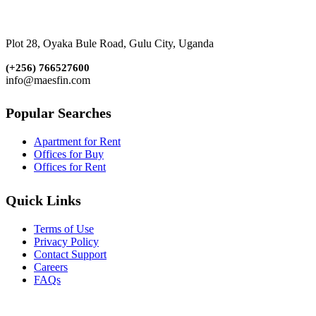
Plot 28, Oyaka Bule Road, Gulu City, Uganda
(+256)
766527600
info@maesfin.com
Popular Searches
Apartment for Rent
Offices for Buy
Offices for Rent
Quick Links
Terms of Use
Privacy Policy
Contact Support
Careers
FAQs