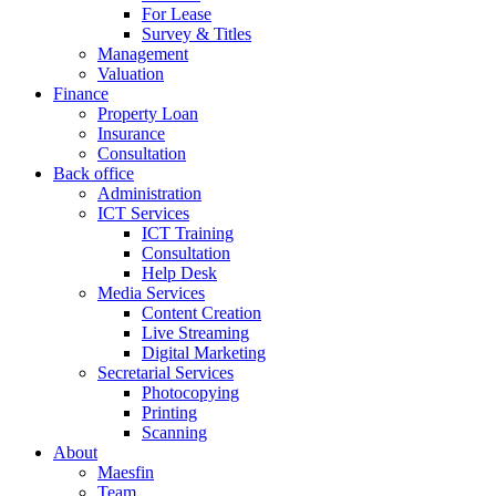
For Lease
Survey & Titles
Management
Valuation
Finance
Property Loan
Insurance
Consultation
Back office
Administration
ICT Services
ICT Training
Consultation
Help Desk
Media Services
Content Creation
Live Streaming
Digital Marketing
Secretarial Services
Photocopying
Printing
Scanning
About
Maesfin
Team