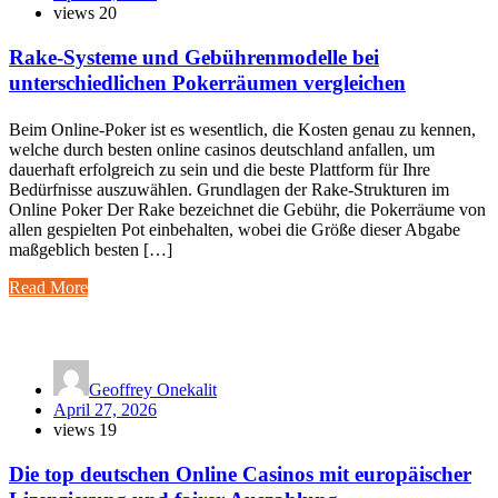
views
20
Rake-Systeme und Gebührenmodelle bei
unterschiedlichen Pokerräumen vergleichen
Beim Online-Poker ist es wesentlich, die Kosten genau zu kennen,
welche durch besten online casinos deutschland anfallen, um
dauerhaft erfolgreich zu sein und die beste Plattform für Ihre
Bedürfnisse auszuwählen. Grundlagen der Rake-Strukturen im
Online Poker Der Rake bezeichnet die Gebühr, die Pokerräume von
allen gespielten Pot einbehalten, wobei die Größe dieser Abgabe
maßgeblich besten […]
Read More
Geoffrey Onekalit
April 27, 2026
views
19
Die top deutschen Online Casinos mit europäischer