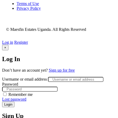
Terms of Use
Privacy Policy
© Maesfin Estates Uganda. All Rights Reserved
Log in
Register
×
Log In
Don’t have an account yet?
Sign up for free
Username or email address
Password
Remember me
Lost password
Login
Sign Up