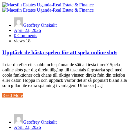
Geoffrey Onekalit
April 23, 2026
0 Comments
views
18
Upptäck de bästa spelen för att spela online slots
Letar du efter ett snabbt och spännande sätt att testa turen? Spela
online slots ger dig direkt tillgång till tusentals färgstarka spel med
coola funktioner och chans till riktiga vinster, direkt från din telefon
eller dator. Hoppa in och upptäck varför det är så populärt bland alla
som gillar lite extra spänning i vardagen! Utforska […]
Read More
Geoffrey Onekalit
April 23, 2026