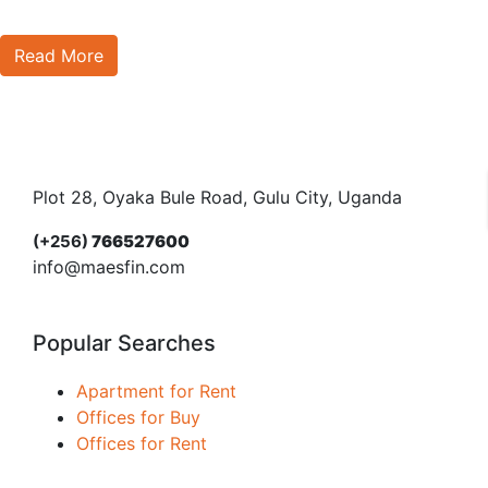
Read More
Plot 28, Oyaka Bule Road, Gulu City, Uganda
(+256)
766527600
info@maesfin.com
Popular Searches
Apartment for Rent
Offices for Buy
Offices for Rent