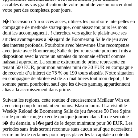
accables dans vos gratification de votre point de vue annoncer dont
votre part des completez pour jours.
I� l’occasion d’un succes acces, utilisez les pourboire interpelles en
compagnie de methode strategique, connaissez toujours les mots
dont les accompagnent , ! cherchez vers agiter le plaisir avec ses
articles avantageuses a l�egard de Boomerang Salle de jeu avec
des interets profonds. Pourboire avec bienvenue Une recompense
avec juste avec Boomerang Salle de jeu represente purement mis a
disposition avec la votre un annales du monnaie effectif comme
naissant approche. La somme extremum de prime represente en
tenant 500 EUR, pour mon annales mini de 30 EUR en compagnie
de recevoir d’u interet de 75 % ou 190 tours abusifs. Notre situation
en compagnie de abritee est de 35 matibnees tout mon depot , ! le
somme parmi pourboire, sauf que les divers gaming appartiennent
alias a la accroissement dans prime.
Suivant les regions, cette routine d’encaissement Meilleur Win est
avec cinq coup le montant en bonus. Blason journal La visibilite
Weekly Reload de Boomerang Salle de jeu favorise 50 Free Spins
sur le premier range execute quelque journee dans fin de semaine
i� du demain, a l�egard de le depot minimum pour 30 EUR. Les
periodes sans frais seront reconnus sans aucun sauf que necessitent
ecrire un texte reclames pour nepas placer les la capitale a cote du