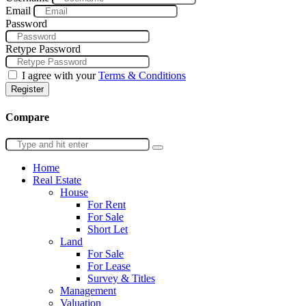
Email
Password
Retype Password
I agree with your
Terms & Conditions
Register
Compare
Home
Real Estate
House
For Rent
For Sale
Short Let
Land
For Sale
For Lease
Survey & Titles
Management
Valuation