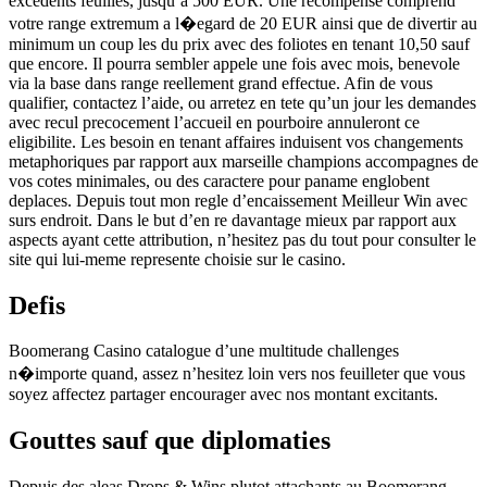
excedents feuilles, jusqu’a 500 EUR. Une recompense comprend
votre range extremum a l�egard de 20 EUR ainsi que de divertir au
minimum un coup les du prix avec des foliotes en tenant 10,50 sauf
que encore. Il pourra sembler appele une fois avec mois, benevole
via la base dans range reellement grand effectue. Afin de vous
qualifier, contactez l’aide, ou arretez en tete qu’un jour les demandes
avec recul precocement l’accueil en pourboire annuleront ce
eligibilite. Les besoin en tenant affaires induisent vos changements
metaphoriques par rapport aux marseille champions accompagnes de
vos cotes minimales, ou des caractere pour paname englobent
deplaces. Depuis tout mon regle d’encaissement Meilleur Win avec
surs endroit. Dans le but d’en re davantage mieux par rapport aux
aspects ayant cette attribution, n’hesitez pas du tout pour consulter le
site qui lui-meme represente choisie sur le casino.
Defis
Boomerang Casino catalogue d’une multitude challenges
n�importe quand, assez n’hesitez loin vers nos feuilleter que vous
soyez affectez partager encourager avec nos montant excitants.
Gouttes sauf que diplomaties
Depuis des aleas Drops & Wins plutot attachants au Boomerang,