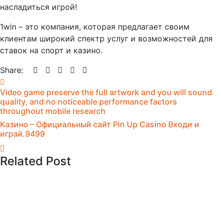
насладиться игрой!
1win – это компания, которая предлагает своим
клиентам широкий спектр услуг и возможностей для
ставок на спорт и казино.
Share:
Video game preserve the full artwork and you will sound
quality, and no noticeable performance factors
throughout mobile research
Казино – Официальный сайт Pin Up Casino Входи и
играй.9499
Related Post
May 12, 2026
You can discover more because of