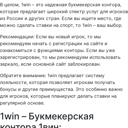
В целом, 1win – это надежная букмекерская контора,
которая предлагает широкий спектр услуг для игроков
из России и других стран. Если вы ищете место, где
можно сделать ставки на спорт, то 1win – ваш выбор.
Рекомендации: Если вы новый игрок, то мы
рекомендуем начать с регистрации на сайте и
ознакомиться с функциями конторы. Если вы уже
зарегистрирован, то мы рекомендуем использовать
зеркало, если основной сайт заблокирован.
Обратите внимание: 1win предлагает систему
лояльности, которая позволяет игрокам получать
бонусы и другие преимущества. Это особенно важно
для игроков, которые планируют делать ставки на
регулярной основе.
1win – Букмекерская
контора 1вин: