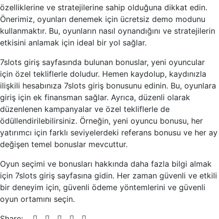
özelliklerine ve stratejilerine sahip olduğuna dikkat edin.
Önerimiz, oyunları denemek için ücretsiz demo modunu
kullanmaktır. Bu, oyunların nasıl oynandığını ve stratejilerin
etkisini anlamak için ideal bir yol sağlar.
7slots giriş sayfasında bulunan bonuslar, yeni oyuncular
için özel tekliflerle doludur. Hemen kaydolup, kaydınızla
ilişkili hesabınıza 7slots giriş bonusunu edinin. Bu, oyunlara
giriş için ek finansman sağlar. Ayrıca, düzenli olarak
düzenlenen kampanyalar ve özel tekliflerle de
ödüllendirilebilirsiniz. Örneğin, yeni oyuncu bonusu, her
yatırımcı için farklı seviyelerdeki referans bonusu ve her ay
değişen temel bonuslar mevcuttur.
Oyun seçimi ve bonusları hakkında daha fazla bilgi almak
için 7slots giriş sayfasına gidin. Her zaman güvenli ve etkili
bir deneyim için, güvenli ödeme yöntemlerini ve güvenli
oyun ortamını seçin.
Share: