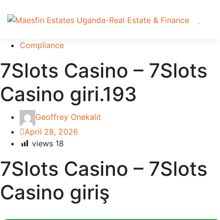
Compliance
7Slots Casino – 7Slots
Casino giri.193
Geoffrey Onekalit
April 28, 2026
views
18
7Slots Casino – 7Slots
Casino giriş