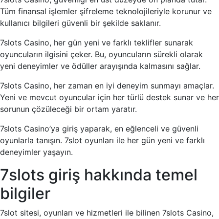
Tüm finansal işlemler şifreleme teknolojileriyle korunur ve
kullanıcı bilgileri güvenli bir şekilde saklanır.
7slots Casino, her gün yeni ve farklı teklifler sunarak
oyuncuların ilgisini çeker. Bu, oyuncuların sürekli olarak
yeni deneyimler ve ödüller arayışında kalmasını sağlar.
7slots Casino, her zaman en iyi deneyim sunmayı amaçlar.
Yeni ve mevcut oyuncular için her türlü destek sunar ve her
sorunun çözüleceği bir ortam yaratır.
7slots Casino’ya giriş yaparak, en eğlenceli ve güvenli
oyunlarla tanışın. 7slot oyunları ile her gün yeni ve farklı
deneyimler yaşayın.
7slots giriş hakkında temel
bilgiler
7slot sitesi, oyunları ve hizmetleri ile bilinen 7slots Casino,