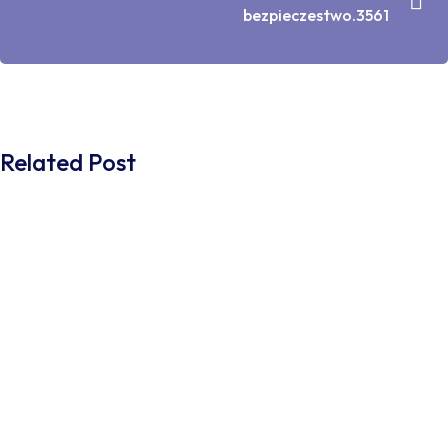
bezpieczestwo.3561
Related Post
May 12, 2026
You can discover more because of
the taking a look at our very own
FAQ below
Read More