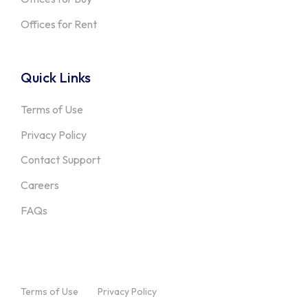
Offices for Rent
Quick Links
Terms of Use
Privacy Policy
Contact Support
Careers
FAQs
Terms of Use
Privacy Policy