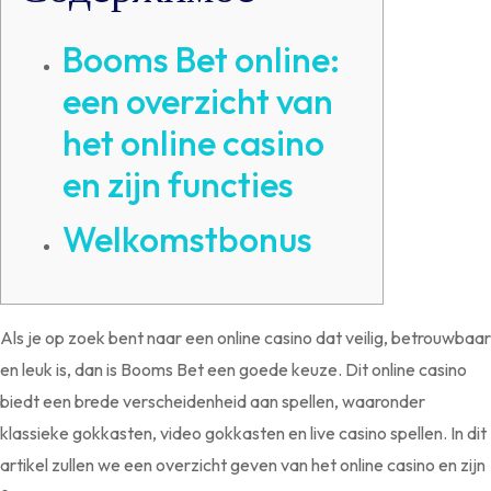
Booms Bet online:
een overzicht van
het online casino
en zijn functies
Welkomstbonus
Als je op zoek bent naar een online casino dat veilig, betrouwbaar
en leuk is, dan is Booms Bet een goede keuze. Dit online casino
biedt een brede verscheidenheid aan spellen, waaronder
klassieke gokkasten, video gokkasten en live casino spellen. In dit
artikel zullen we een overzicht geven van het online casino en zijn