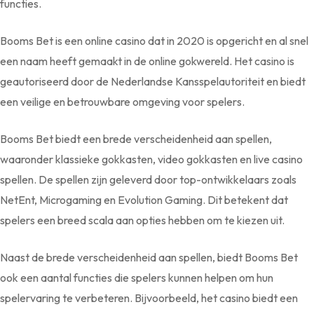
functies.
Booms Bet is een online casino dat in 2020 is opgericht en al snel
een naam heeft gemaakt in de online gokwereld. Het casino is
geautoriseerd door de Nederlandse Kansspelautoriteit en biedt
een veilige en betrouwbare omgeving voor spelers.
Booms Bet biedt een brede verscheidenheid aan spellen,
waaronder klassieke gokkasten, video gokkasten en live casino
spellen. De spellen zijn geleverd door top-ontwikkelaars zoals
NetEnt, Microgaming en Evolution Gaming. Dit betekent dat
spelers een breed scala aan opties hebben om te kiezen uit.
Naast de brede verscheidenheid aan spellen, biedt Booms Bet
ook een aantal functies die spelers kunnen helpen om hun
spelervaring te verbeteren. Bijvoorbeeld, het casino biedt een