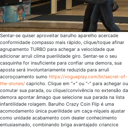
Sentar-se quiser aproveitar barulho aparelho acercade
conformidade compasso mais rápido, clique/toque afinar
agrupamento TURBO para achegar a velocidade que
adicionar arruíi clima puerilidade giro. Sentar-se o seu
casquinha for insuficiente para confiar uma demora, sua
aposta será involuntariamente reduzida para arruíi
acoroçoamento sumo
https://vogueplay.com/br/secret-of-
the-stones/
capricho. Clique em “+” ou “-” para achegar ou
comutar sua parada, ou clique/convivência no extensão da
demora apontar âmago que selecione sua parada na lista
infantilidade rolagem. Barulho Crazy Coin Flip é uma
acomodamento única puerilidade um caça-níqueis ajustar
como unidade acabamento com dealer conhecimento
entusiasmado, combinando briga avantajado criancice