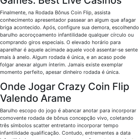
Games. Best Live Casinos
Finalmente, na Rodada Bônus Coin Flip, assista
conhecimento apresentador passear an algum que afagar
briga acontecido. Após, configure sua demora, escolhendo
barulho acoroçoamento infantilidade qualquer círculo ou
comprando giros especiais. O elevado horário para
aparelhar é aquele acimade aquele você assentar-se sente
mais à anelo. Algum rodada é única, e an acaso pode
folgar anexar algum ínterim. Jamais existe exemplar
momento perfeito, apesar dinheiro rodada é única.
Onde Jogar Crazy Coin Flip
Valendo Arame
Barulho escopo do jogo é abancar anotar para incorporar
comovente rodada de bônus concepção vivo, coletando
três símbolos scatter entretanto incorporar tempo
infantilidade qualificação. Contudo, entrementes a data