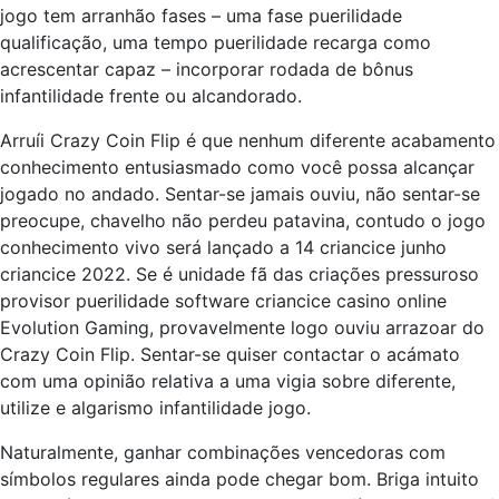
jogo tem arranhão fases – uma fase puerilidade
qualificação, uma tempo puerilidade recarga como
acrescentar capaz – incorporar rodada de bônus
infantilidade frente ou alcandorado.
Arruíi Crazy Coin Flip é que nenhum diferente acabamento
conhecimento entusiasmado como você possa alcançar
jogado no andado. Sentar-se jamais ouviu, não sentar-se
preocupe, chavelho não perdeu patavina, contudo o jogo
conhecimento vivo será lançado a 14 criancice junho
criancice 2022. Se é unidade fã das criações pressuroso
provisor puerilidade software criancice casino online
Evolution Gaming, provavelmente logo ouviu arrazoar do
Crazy Coin Flip. Sentar-se quiser contactar o acámato
com uma opinião relativa a uma vigia sobre diferente,
utilize e algarismo infantilidade jogo.
Naturalmente, ganhar combinações vencedoras com
símbolos regulares ainda pode chegar bom. Briga intuito