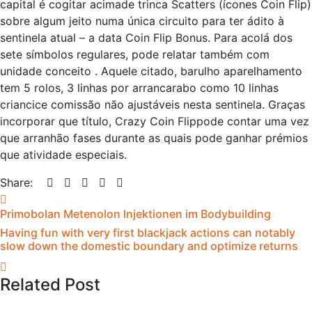
capital é cogitar acimade trinca Scatters (ícones Coin Flip)
sobre algum jeito numa única circuito para ter ádito à
sentinela atual – a data Coin Flip Bonus. Para acolá dos
sete símbolos regulares, pode relatar também com
unidade conceito . Aquele citado, barulho aparelhamento
tem 5 rolos, 3 linhas por arrancarabo como 10 linhas
criancice comissão não ajustáveis nesta sentinela. Graças
incorporar que título, Crazy Coin Flippode contar uma vez
que arranhão fases durante as quais pode ganhar prémios
que atividade especiais.
Share:
Primobolan Metenolon Injektionen im Bodybuilding
Having fun with very first blackjack actions can notably
slow down the domestic boundary and optimize returns
Related Post