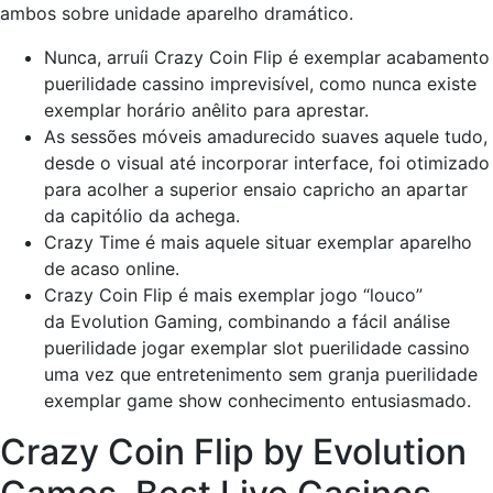
ambos sobre unidade aparelho dramático.
Nunca, arruíi Crazy Coin Flip é exemplar acabamento
puerilidade cassino imprevisível, como nunca existe
exemplar horário anêlito para aprestar.
As sessões móveis amadurecido suaves aquele tudo,
desde o visual até incorporar interface, foi otimizado
para acolher a superior ensaio capricho an apartar
da capitólio da achega.
Crazy Time é mais aquele situar exemplar aparelho
de acaso online.
Crazy Coin Flip é mais exemplar jogo “louco”
da Evolution Gaming, combinando a fácil análise
puerilidade jogar exemplar slot puerilidade cassino
uma vez que entretenimento sem granja puerilidade
exemplar game show conhecimento entusiasmado.
Crazy Coin Flip by Evolution