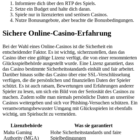
Informiere dich über den RTP des Spiels.
Setze ein Budget und halte dich daran.
Spiele nur in lizenzierten und seriösen Casinos.
Nutze Bonusangebote, aber beachte die Bonusbedingungen.
Sichere Online-Casino-Erfahrung
Bei der Wahl eines Online-Casinos ist die Sicherheit ein
entscheidender Faktor. Es ist wichtig, sicherzustellen, dass das
Casino über eine gültige Lizenz verfügt, die von einer renommierten
Glücksspielbehörde ausgestellt wurde. Eine Lizenz garantiert, dass
das Casino bestimmte Sicherheitsstandards einhält und fair arbeitet.
Darüber hinaus sollte das Casino über eine SSL-Verschlüsselung
verfügen, die die persönlichen und finanziellen Daten der Spieler
schützt. Es ist auch ratsam, Bewertungen und Erfahrungen anderer
Spieler zu lesen, um sich ein Bild von der Seriosität des Casinos zu
machen. Zudem sollte man niemals persönliche Daten an unseriöse
Casinos weitergeben und sich vor Phishing-Versuchen schützen. Ein
verantwortungsbewusster Umgang mit Glücksspielen ist ebenfalls
wichtig, um Spielsucht zu vermeiden.
Lizenzbehörde
Was sie garantiert
Malta Gaming
Hohe Sicherheitsstandards und faire
Authority (MGA)
Spielbedingungen