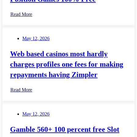
Read More
May 12, 2026
Web based casinos most hardly
charges profiles one fees for making
repayments having Zimpler
Read More
May 12, 2026
Gamble 560+ 100 percent free Slot