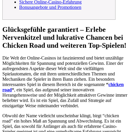
Sichere Online-Casino-Erfahrung
Bonusangebote und Promotionen
Glücksgefühle garantiert – Erlebe
Nervenkitzel und lukrative Chancen bei
Chicken Road und weiteren Top-Spielen!
Die Welt der Online-Casinos ist faszinierend und bietet unzählige
Möglichkeiten für Spannung und potenziellen Gewinn. Einer der
aufregendsten Aspekte dieser Welt sind die vielfältigen
Spielautomaten, die mit ihren unterschiedlichen Themen und
Mechaniken die Spieler in ihren Bann ziehen. Ein besonders
interessantes Spiel in diesem Bereich ist die sogenannte
“
chicken
road
“
, ein Spiel, das aufgrund seiner innovativen
Herangehensweise und der Möglichkeit attraktiver Gewinne immer
beliebter wird. Es ist ein Spiel, das Zufall und Strategie auf
einzigartige Weise miteinander verbindet.
Obwohl der Name vielleicht unscheinbar klingt, birgt “chicken
road” ein hohes Maß an Spannung und Abwechslung. Es ist ein
Spiel, das sowohl für Anfänger als auch für erfahrene Casino-
Spieler geeignet ist und eine unterhaltsame Erfahrung verspricht.