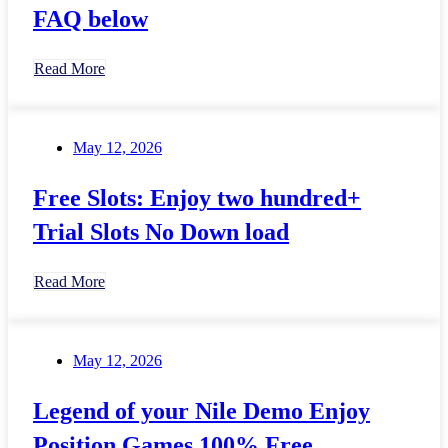
FAQ below
Read More
May 12, 2026
Free Slots: Enjoy two hundred+
Trial Slots No Down load
Read More
May 12, 2026
Legend of your Nile Demo Enjoy
Position Games 100% Free