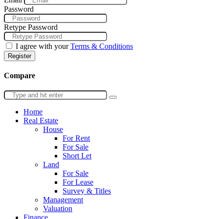
Password
Retype Password
I agree with your
Terms & Conditions
Register
Compare
Home
Real Estate
House
For Rent
For Sale
Short Let
Land
For Sale
For Lease
Survey & Titles
Management
Valuation
Finance