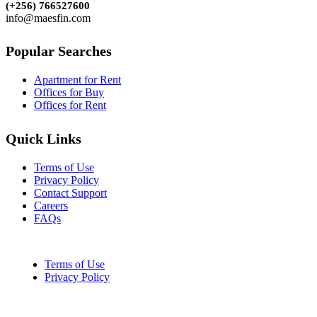
(+256)
766527600
info@maesfin.com
Popular Searches
Apartment for Rent
Offices for Buy
Offices for Rent
Quick Links
Terms of Use
Privacy Policy
Contact Support
Careers
FAQs
Terms of Use
Privacy Policy