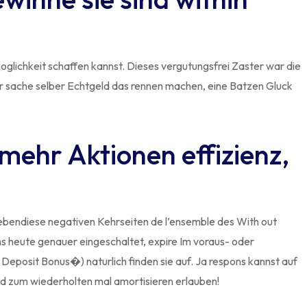
n
oglichkeit schaffen kannst. Dieses vergutungsfrei Zaster war die
r sache selber Echtgeld das rennen machen, eine Batzen Gluck
ehr Aktionen effizienz,
ebendiese negativen Kehrseiten de l’ensemble des With out
s heute genauer eingeschaltet, expire Im voraus- oder
eposit Bonus�) naturlich finden sie auf. Ja respons kannst auf
nd zum wiederholten mal amortisieren erlauben!