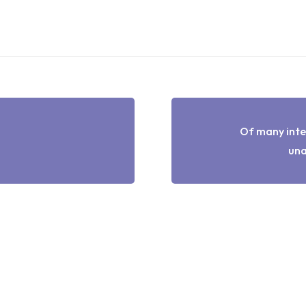
Of many inter
una