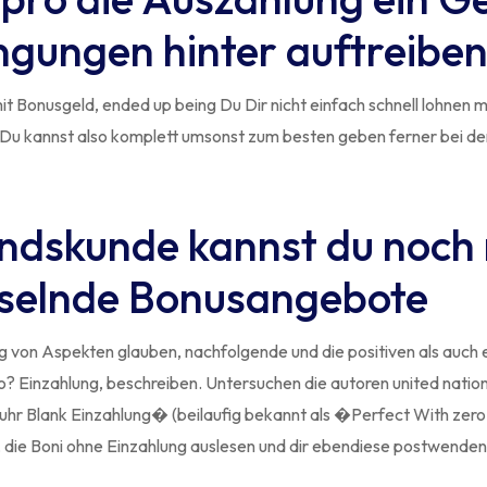
gungen hinter auftreibe
 Bonusgeld, ended up being Du Dir nicht einfach schnell lohnen m
Du kannst also komplett umsonst zum besten geben ferner bei de
dskunde kannst du noch m
hselnde Bonusangebote
 von Aspekten glauben, nachfolgende und die positiven als auch 
? Einzahlung, beschreiben. Untersuchen die autoren united nation
hr Blank Einzahlung� (beilaufig bekannt als �Perfect With zero D
n, die Boni ohne Einzahlung auslesen und dir ebendiese postwende