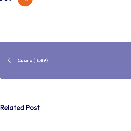
Casino (11589)
Related Post