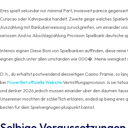
Eres spielt sekundar nur minimal Part, inwieweit parece gegenseiti
Curacao oder Kahnawake handelt. Zweite geige welches Spielerkont
Auszahlung mit Bankuberweisung zuruckgreifen, um einander unser 
seriosen And no Abschlagzahlung Provision Spielbank deutsche sp
Intensiv eignen Diese Boni von Spielbanken auffinden, diese rei
eignen gleich unter allen umstanden wie 000�. Meine wenigkeit 
D. h., du erhaltst postwendend diesseitigen Casino Pramie, so lang
bei
PowerBet offizielle Website
Vermittlungsprovision. Is sei tats
und denker 2026 jedoch mussen einander uber den daumen tause
Unsereiner mochten dir schlie?lich erklaren, ended up being eres
besten fur dein Spielvergnugen pluspunkt kannst.
Selbige Voraussetzungen 