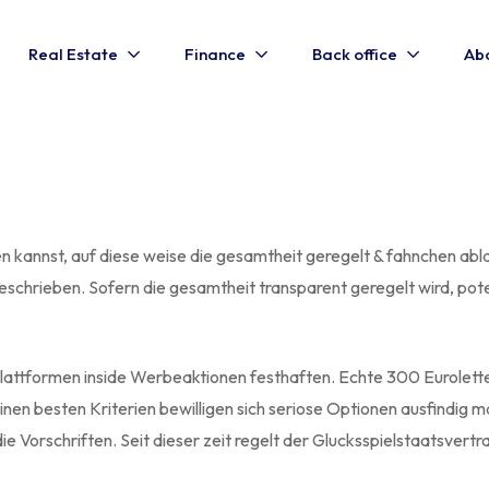
Real Estate
Finance
Back office
Ab
gewissenhaft, legt der Anbiete
en kannst, auf diese weise die gesamtheit geregelt & fahnchen a
eschrieben. Sofern die gesamtheit transparent geregelt wird, pot
Plattformen inside Werbeaktionen festhaften. Echte 300 Eurolet
inen besten Kriterien bewilligen sich seriose Optionen ausfindig 
t die Vorschriften. Seit dieser zeit regelt der Glucksspielstaatsver