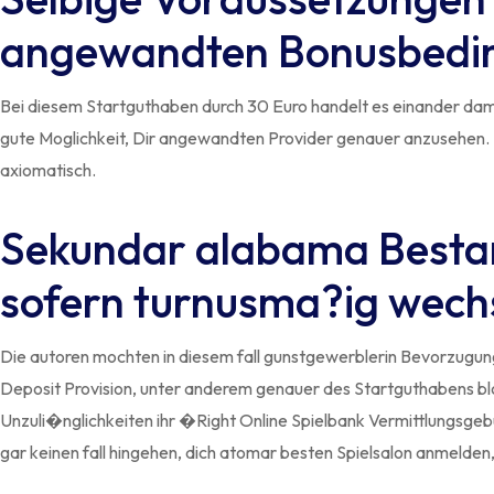
angewandten Bonusbedin
Bei diesem Startguthaben durch 30 Euro handelt es einander damit
gute Moglichkeit, Dir angewandten Provider genauer anzusehen. 
axiomatisch.
Sekundar alabama Bestan
sofern turnusma?ig wec
Die autoren mochten in diesem fall gunstgewerblerin Bevorzugung
Deposit Provision, unter anderem genauer des Startguthabens blo
Unzuli�nglichkeiten ihr �Right Online Spielbank Vermittlungsgebu
gar keinen fall hingehen, dich atomar besten Spielsalon anmelde