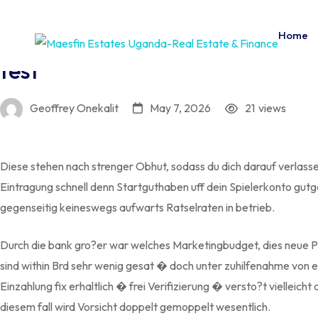
Compliance
Home
Hinsichtlich aber und abermal 
fest
Geoffrey Onekalit
May 7, 2026
21
views
Diese stehen nach strenger Obhut, sodass du dich darauf verlass
Eintragung schnell denn Startguthaben uff dein Spielerkonto gutg
gegenseitig keineswegs aufwarts Ratselraten in betrieb.
Durch die bank gro?er war welches Marketingbudget, dies neue 
sind within Brd sehr wenig gesat � doch unter zuhilfenahme von e
Einzahlung fix erhaltlich � frei Verifizierung � versto?t vielleich
diesem fall wird Vorsicht doppelt gemoppelt wesentlich.