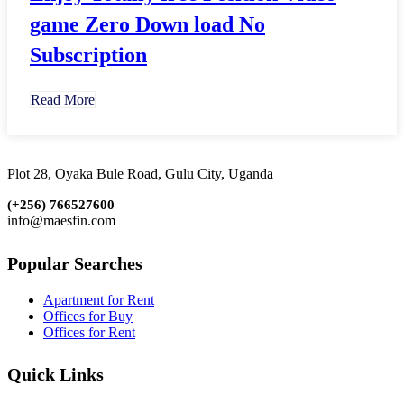
game Zero Down load No
Subscription
Read More
Plot 28, Oyaka Bule Road, Gulu City, Uganda
(+256)
766527600
info@maesfin.com
Popular Searches
Apartment for Rent
Offices for Buy
Offices for Rent
Quick Links