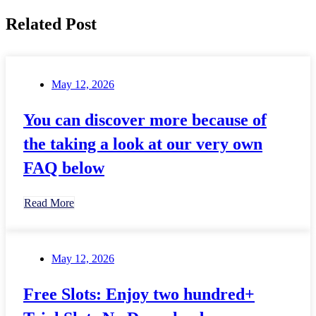
Related Post
May 12, 2026
You can discover more because of
the taking a look at our very own
FAQ below
Read More
May 12, 2026
Free Slots: Enjoy two hundred+