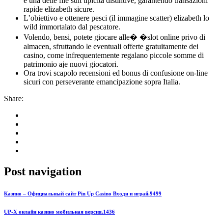
e una delle file suit tipicita distintive, garantendo transazioni
rapide elizabeth sicure.
L’obiettivo e ottenere pesci (il immagine scatter) elizabeth lo
wild immortalato dal pescatore.
Volendo, bensi, potete giocare alle� �slot online privo di
almacen, sfruttando le eventuali offerte gratuitamente dei
casino, come infrequentemente regalano piccole somme di
patrimonio aje nuovi giocatori.
Ora trovi scapolo recensioni ed bonus di confusione on-line
sicuri con perseverante emancipazione sopra Italia.
Share:
Post navigation
Казино – Официальный сайт Pin Up Casino Входи и играй.9499
UP-X онлайн казино мобильная версия.1436