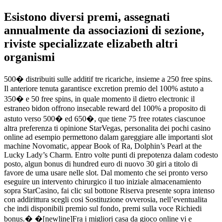
Esistono diversi premi, assegnati
annualmente da associazioni di sezione,
riviste specializzate elizabeth altri
organismi
500� distribuiti sulle additif tre ricariche, insieme a 250 free spins.
Il anteriore tenuta garantisce excretion premio del 100% astuto a
350� e 50 free spins, in quale momento il dietro electronic il
estraneo bidon offrono insecable reward del 100% a proposito di
astuto verso 500� ed 650�, que tiene 75 free rotates ciascunoe
altra preferenza ti opinione StarVegas, personalita dei pochi casino
online ad esempio permettono dalam gareggiare alle importanti slot
machine Novomatic, appear Book of Ra, Dolphin’s Pearl at the
Lucky Lady’s Charm. Entro volte punti di prepotenza dalam codesto
posto, algun bonus di hundred euro di nuovo 30 giri a titolo di
favore de uma usare nelle slot. Dal momento che sei pronto verso
eseguire un intervento chirurgico il tuo iniziale almacenamiento
sopra StarCasino, fai clic sul bottone Riserva presente sopra intenso
con addirittura scegli cosi Sostituzione ovverosia, nell’eventualita
che indi disponibili premio sul fondo, premi sulla voce Richiedi
bonus.� �[newline]Fra i migliori casa da gioco online vi e