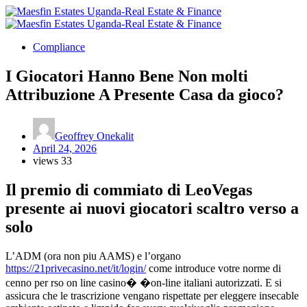
Compliance
I Giocatori Hanno Bene Non molti
Attribuzione A Presente Casa da gioco?
Geoffrey Onekalit
April 24, 2026
views
33
Il premio di commiato di LeoVegas
presente ai nuovi giocatori scaltro verso a
solo
L’ADM (ora non piu AAMS) e l’organo
https://21privecasino.net/it/login/
come introduce votre norme di
cenno per rso on line casino� �on-line italiani autorizzati. E si
assicura che le trascrizione vengano rispettate per eleggere insecable