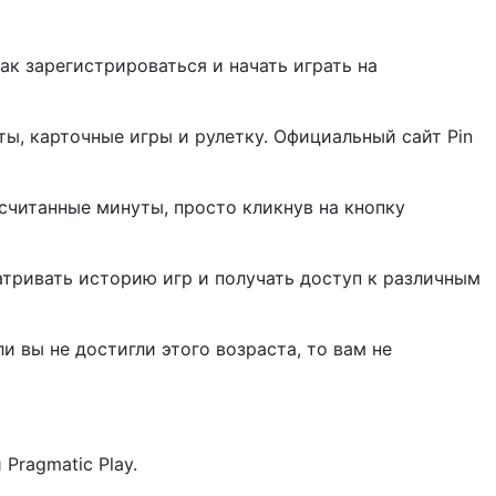
ак зарегистрироваться и начать играть на
ты, карточные игры и рулетку. Официальный сайт Pin
 считанные минуты, просто кликнув на кнопку
атривать историю игр и получать доступ к различным
и вы не достигли этого возраста, то вам не
Pragmatic Play.