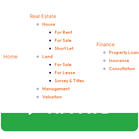
 сайт Pin Up Casino В
Real Estate
House
For Rent
For Sale
Finance
Short Let
Property Loan
Home
Land
Insurance
альный сайт Pin Up Ca
For Sale
Consultation
For Lease
Survey & Titles
Management
Valuation
▶️ ИГРАТЬ