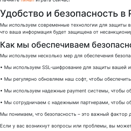
Удобство и безопасность в 
Мы используем современные технологии для защиты ва
что ваша информация будет защищена от несанкциони
Как мы обеспечиваем безопасн
Мы используем несколько мер для обеспечения безопа
• Мы используем SSL-шифрование для защиты вашей 
• Мы регулярно обновляем наш софт, чтобы обеспечит
• Мы используем надежные payment системы, чтобы об
• Мы сотрудничаем с надежными партнерами, чтобы об
Мы понимаем, что безопасность – это важный фактор 
Если у вас возникнут вопросы или проблемы, вы може