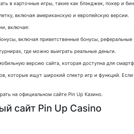
ать в карточные игры, такие как блэкджек, покер и бин
рулетку, включая американскую и европейскую версии.
ии, включая:
бонусы, включая приветственные бонусы, реферальные 
турнирах, где можно выиграть реальные деньги.
мобильную версию сайта, которая доступна для смартф
оков, которые ищут широкий спектр игр и функций. Есл
рать на официальном сайте Pin Up Казино.
й сайт Pin Up Casino