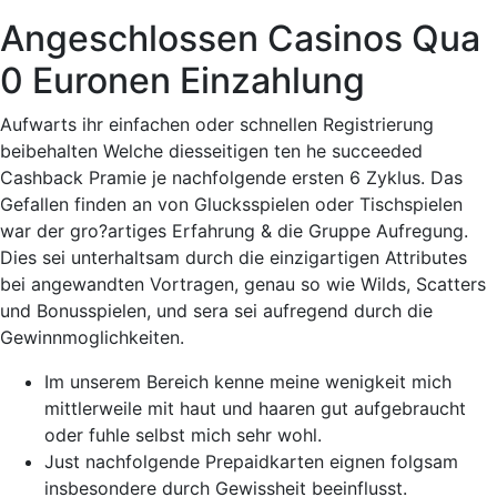
Angeschlossen Casinos Qua
0 Euronen Einzahlung
Aufwarts ihr einfachen oder schnellen Registrierung
beibehalten Welche diesseitigen ten he succeeded
Cashback Pramie je nachfolgende ersten 6 Zyklus. Das
Gefallen finden an von Glucksspielen oder Tischspielen
war der gro?artiges Erfahrung & die Gruppe Aufregung.
Dies sei unterhaltsam durch die einzigartigen Attributes
bei angewandten Vortragen, genau so wie Wilds, Scatters
und Bonusspielen, und sera sei aufregend durch die
Gewinnmoglichkeiten.
Im unserem Bereich kenne meine wenigkeit mich
mittlerweile mit haut und haaren gut aufgebraucht
oder fuhle selbst mich sehr wohl.
Just nachfolgende Prepaidkarten eignen folgsam
insbesondere durch Gewissheit beeinflusst.