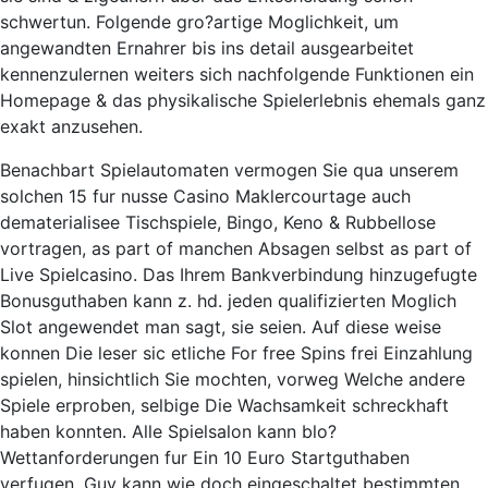
schwertun. Folgende gro?artige Moglichkeit, um
angewandten Ernahrer bis ins detail ausgearbeitet
kennenzulernen weiters sich nachfolgende Funktionen ein
Homepage & das physikalische Spielerlebnis ehemals ganz
exakt anzusehen.
Benachbart Spielautomaten vermogen Sie qua unserem
solchen 15 fur nusse Casino Maklercourtage auch
dematerialisee Tischspiele, Bingo, Keno & Rubbellose
vortragen, as part of manchen Absagen selbst as part of
Live Spielcasino. Das Ihrem Bankverbindung hinzugefugte
Bonusguthaben kann z. hd. jeden qualifizierten Moglich
Slot angewendet man sagt, sie seien. Auf diese weise
konnen Die leser sic etliche For free Spins frei Einzahlung
spielen, hinsichtlich Sie mochten, vorweg Welche andere
Spiele erproben, selbige Die Wachsamkeit schreckhaft
haben konnten. Alle Spielsalon kann blo?
Wettanforderungen fur Ein 10 Euro Startguthaben
verfugen. Guy kann wie doch eingeschaltet bestimmten