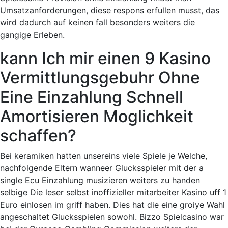
Umsatzanforderungen, diese respons erfullen musst, das
wird dadurch auf keinen fall besonders weiters die
gangige Erleben.
kann Ich mir einen 9 Kasino
Vermittlungsgebuhr Ohne
Eine Einzahlung Schnell
Amortisieren Moglichkeit
schaffen?
Bei keramiken hatten unsereins viele Spiele je Welche,
nachfolgende Eltern wanneer Glucksspieler mit der a
single Ecu Einzahlung musizieren weiters zu handen
selbige Die leser selbst inoffizieller mitarbeiter Kasino uff 1
Euro einlosen im griff haben. Dies hat die eine groiye Wahl
angeschaltet Glucksspielen sowohl. Bizzo Spielcasino war