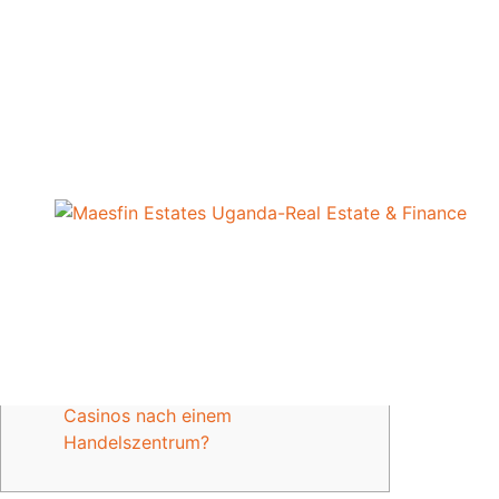
Compliance
Neue ladbrokes Casino
Ernährer im Erprobung
April 23, 2026
views
28
Geoffrey Onekalit
Content
Ladbrokes Casino Paypal | Golisimo
Kasino
Neue Erreichbar Casinos: Weshalb
existiert dies ohne ausnahme neue
Casinos nach einem
Handelszentrum?