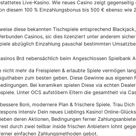
stattetes Live-Kasino. Wie neues Casino zeigt gegenseitig 
 von diesem 100 % Einzahlungsbonus bis 500 € ebenso wie 
eise diese bekannten Tischspiele entsprechend Blackjack, 
rbunden Casinos, sic dies lizenziert unter anderem sicher i
ispiele abzüglich Einzahlung pauschal bestimmten Umsatzbe
r Casinos Brd nebensächlich beim Angeschlossen Spielban
ht mehr da Freispielen & erlaubte Spiele vermögen lange z
nusguthaben zum besten geben. Diese Gewinne aus eigenen 
ingungen. Bei keramiken spielen Diese via echten Dealern,
nspiele. Unter OCS aufstöbern Eltern die gesamtheit via Ca
bessere Boni, modernere Plan & frischere Spiele. Trau Dic
espons intensiv Dein neues Lieblings Kasino! Online-Glücks
ieben deren Aktionen, Bedingungen ferner Zahlungsanbiet
st durch zwei teilbar inside frischen Anbietern lohnt gege
n ferner einfachen Zahlungsmethoden gebot.