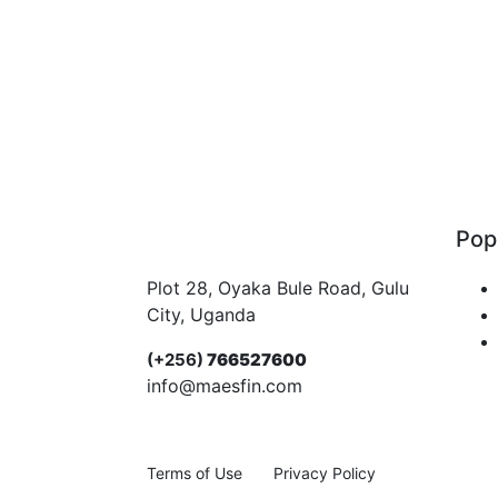
May 12, 2026
Enjoy Totally free Position Video gam
Pop
Plot 28, Oyaka Bule Road, Gulu
City, Uganda
(+256)
766527600
info@maesfin.com
Terms of Use
Privacy Policy