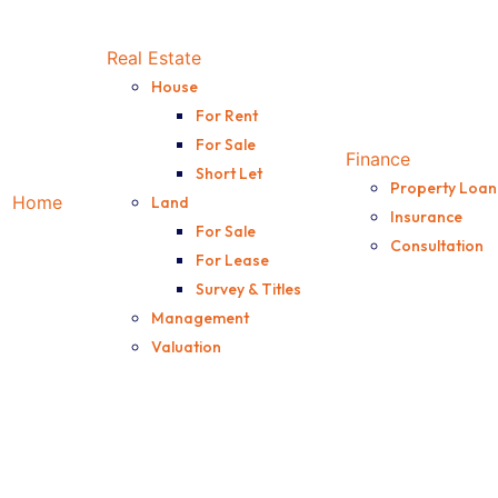
 Paypal Verbunden Cas
Real Estate
House
For Rent
For Sale
Finance
Short Let
Property Loan
Home
Land
Insurance
For Sale
Consultation
For Lease
Survey & Titles
Management
Valuation