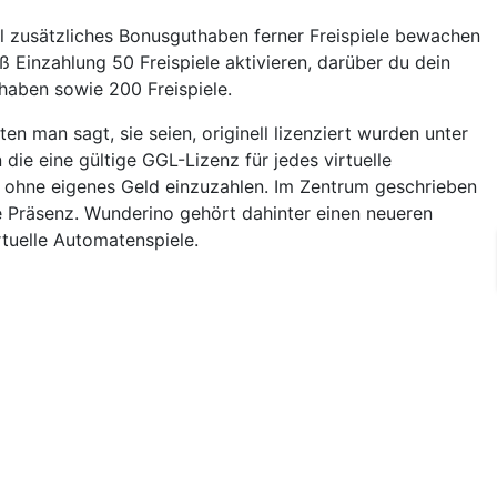
l zusätzliches Bonusguthaben ferner Freispiele bewachen
Einzahlung 50 Freispiele aktivieren, darüber du dein
thaben sowie 200 Freispiele.
n man sagt, sie seien, originell lizenziert wurden unter
e eine gültige GGL-Lizenz für jedes virtuelle
 ohne eigenes Geld einzuzahlen. Im Zentrum geschrieben
e Präsenz. Wunderino gehört dahinter einen neueren
tuelle Automatenspiele.