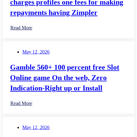
charges profiles one fees for making
repayments having Zimpler
Read More
May 12, 2026
Gamble 560+ 100 percent free Slot
Online game On the web, Zero
Indication-Right up or Install
Read More
May 12, 2026