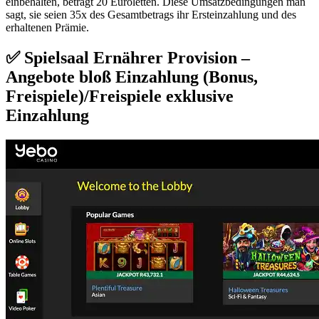
einbehalten, beträgt 20 Euroletten. Diese Umsatzbedingungen man
sagt, sie seien 35x des Gesamtbetrags ihr Ersteinzahlung und des
erhaltenen Prämie.
✅ Spielsaal Ernährer Provision –
Angebote bloß Einzahlung (Bonus,
Freispiele)/Freispiele exklusive
Einzahlung