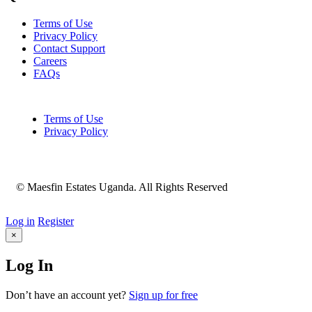
Terms of Use
Privacy Policy
Contact Support
Careers
FAQs
Terms of Use
Privacy Policy
© Maesfin Estates Uganda. All Rights Reserved
Log in
Register
×
Log In
Don’t have an account yet?
Sign up for free