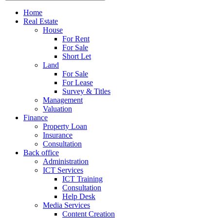
Home
Real Estate
House
For Rent
For Sale
Short Let
Land
For Sale
For Lease
Survey & Titles
Management
Valuation
Finance
Property Loan
Insurance
Consultation
Back office
Administration
ICT Services
ICT Training
Consultation
Help Desk
Media Services
Content Creation