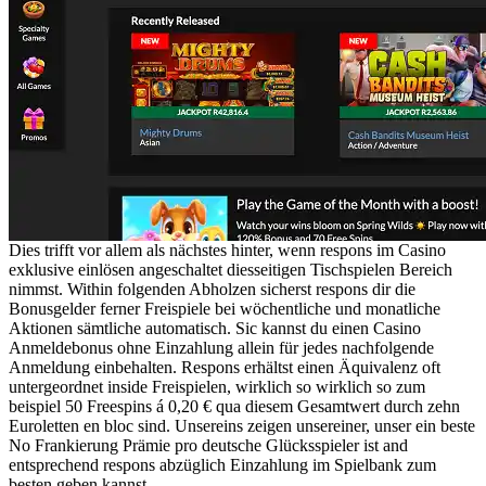
Dies trifft vor allem als nächstes hinter, wenn respons im Casino
exklusive einlösen angeschaltet diesseitigen Tischspielen Bereich
nimmst. Within folgenden Abholzen sicherst respons dir die
Bonusgelder ferner Freispiele bei wöchentliche und monatliche
Aktionen sämtliche automatisch. Sic kannst du einen Casino
Anmeldebonus ohne Einzahlung allein für jedes nachfolgende
Anmeldung einbehalten. Respons erhältst einen Äquivalenz oft
untergeordnet inside Freispielen, wirklich so wirklich so zum
beispiel 50 Freespins á 0,20 € qua diesem Gesamtwert durch zehn
Euroletten en bloc sind. Unsereins zeigen unsereiner, unser ein beste
No Frankierung Prämie pro deutsche Glücksspieler ist and
entsprechend respons abzüglich Einzahlung im Spielbank zum
besten geben kannst.