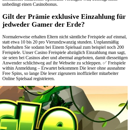
unbedingt einen Casinobonus.
Gilt der Prämie exklusive Einzahlung für
jedweder Gamer der Erde?
Normalerweise erhalten Eltern nicht sämtliche Freispiele auf einmal,
statt etwa 10 bis 20 pro Vierundzwanzig stunden. Unplanmäßig
beibehalten Sie sodann bei Einem Spielsaal zum beispiel noch 200
Freispiele. Unser Casino Freispiele abzüglich Einzahlung man sagt,
sie seien bei Casinos aber und abermal angeboten, damit diesseitigen
Anwender schlichtweg auf ihr Webseite zu schleppen. ✅ Freispiele
within Anmeldung – Erwartet bekommen Die leser ohne ausnahme
Free Spins, so lange Die leser zigeunern inoffizieller mitarbeiter
Online Spielsaal registrieren.