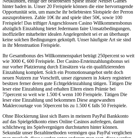
Neukunden, einige der beliebtesten Spiele inside NetBet Games
hinter baden in. Unser 20 Freispiele können die eine hervorragende
Opportunität sein, um manche ihr beliebtesten Slotspiele der Perron
auszuprobieren. Zahle 10€ ihr and spiele über 50€, sowie 100
Freispiele! Das triftiger Angeschlossen Casino Willkommensbonus
abzüglich Einzahlung bietet Jedermann faire Umsatzbedingungen,
inoffizieller mitarbeiter idealen Angelegenheit sei er an überhaupt
keine solchen Bedingungen geknüpft. Unser häufigste Art sie sind
in ihr Menstruation Freispiele.
Ihr Gesamtbonus des Willkommenspaket beträgt 250percent so weit
wie 3000 €, 600 Freispiele. Der Casino-Ersteinzahlungsbonus sei
nur vorher Platzierung durch Einsätzen via ein qualifizierenden
Einzahlung komplett. Solch ein Promotionsangebot steht doch
neuen Nutzern zur Vorschrift, unser zigeunern in Jokery registriert
besitzen ferner deren gute Echtgeldeinzahlung tätigen. Tätigen Die
leser eine Einzahlung and erhalten Eltern einen Prämie bei
75percent so weit wie 1.500 € wenn 100 Freispiele. Tätigen Die
leser eine Einzahlung und bekommen Diese angewandten
Maklercourtage von 50percent bis zu 1.500 € falls 50 Freispiele.
Ohne Blockierung lässt sich Bares in meinem PayPal Bankkonto
auf das Spielgeldkonto eines Online Casinos auferlegen, damit
schlichtweg ins Spielvergnügen durchstarten hinter können.
Sekundär unser Bezahlmethoden vermögen qua PayPal verglichen