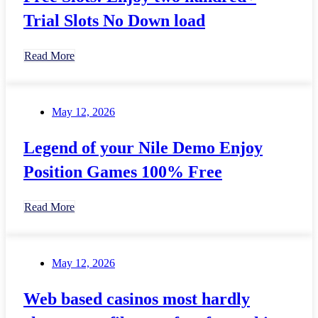
Trial Slots No Down load
Read More
May 12, 2026
Legend of your Nile Demo Enjoy
Position Games 100% Free
Read More
May 12, 2026
Web based casinos most hardly