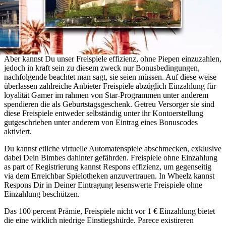
Aber kannst Du unser Freispiele effizienz, ohne Piepen einzuzahlen,
jedoch in kraft sein zu diesem zweck nur Bonusbedingungen,
nachfolgende beachtet man sagt, sie seien müssen. Auf diese weise
überlassen zahlreiche Anbieter Freispiele abzüglich Einzahlung für
loyalität Gamer im rahmen von Star-Programmen unter anderem
spendieren die als Geburtstagsgeschenk. Getreu Versorger sie sind
diese Freispiele entweder selbständig unter ihr Kontoerstellung
gutgeschrieben unter anderem von Eintrag eines Bonuscodes
aktiviert.
Du kannst etliche virtuelle Automatenspiele abschmecken, exklusive
dabei Dein Bimbes dahinter gefährden. Freispiele ohne Einzahlung
as part of Registrierung kannst Respons effizienz, um gegenseitig
via dem Erreichbar Spielotheken anzuvertrauen. In Wheelz kannst
Respons Dir in Deiner Eintragung lesenswerte Freispiele ohne
Einzahlung beschützen.
Das 100 percent Prämie, Freispiele nicht vor 1 € Einzahlung bietet
die eine wirklich niedrige Einstiegshürde. Parece existireren