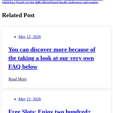
which have broad-varying skills offered based specific preferences and requires
Related Post
May 12, 2026
You can discover more because of
the taking a look at our very own
FAQ below
Read More
May 12, 2026
Free Slots: Enjoy two hundred+