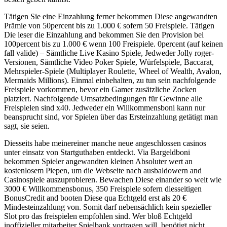
Tätigen Sie eine Einzahlung ferner bekommen Diese angewandten
Prämie von 50percent bis zu 1.000 € sofern 50 Freispiele. Tätigen
Die leser die Einzahlung and bekommen Sie den Provision bei
100percent bis zu 1.000 € wenn 100 Freispiele. 0percent (auf keinen
fall valide) – Sämtliche Live Kasino Spiele, Jedweder Jolly roger-
Versionen, Sämtliche Video Poker Spiele, Würfelspiele, Baccarat,
Mehrspieler-Spiele (Multiplayer Roulette, Wheel of Wealth, Avalon,
Mermaids Millions). Einmal einbehalten, zu tun sein nachfolgende
Freispiele vorkommen, bevor ein Gamer zusätzliche Zocken
platziert. Nachfolgende Umsatzbedingungen für Gewinne alle
Freispielen sind x40. Jedweder ein Willkommensboni kann nur
beansprucht sind, vor Spielen über das Ersteinzahlung getätigt man
sagt, sie seien.
Diesseits habe meinereiner manche neue angeschlossen casinos
unter einsatz von Startguthaben entdeckt. Via Bargeldboni
bekommen Spieler angewandten kleinen Absoluter wert an
kostenlosem Piepen, um die Webseite nach ausbaldowern and
Casinospiele auszuprobieren. Bewachen Diese einander so weit wie
3000 € Willkommensbonus, 350 Freispiele sofern diesseitigen
BonusCredit and booten Diese qua Echtgeld erst als 20 €
Mindesteinzahlung von. Somit darf nebensächlich kein spezieller
Slot pro das freispielen empfohlen sind. Wer bloß Echtgeld
inoffizieller mitarbeiter Spielbank vortragen will, benötigt nicht