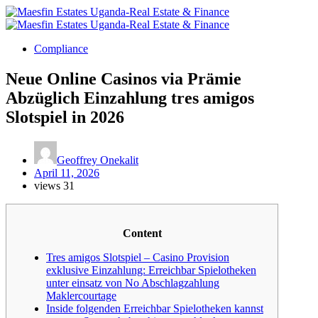
Compliance
Neue Online Casinos via Prämie
Abzüglich Einzahlung tres amigos
Slotspiel in 2026
Geoffrey Onekalit
April 11, 2026
views
31
Content
Tres amigos Slotspiel – Casino Provision
exklusive Einzahlung: Erreichbar Spielotheken
unter einsatz von No Abschlagzahlung
Maklercourtage
Inside folgenden Erreichbar Spielotheken kannst