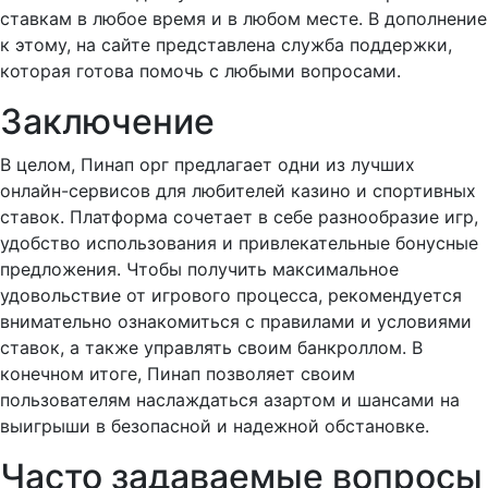
ставкам в любое время и в любом месте. В дополнение
к этому, на сайте представлена служба поддержки,
которая готова помочь с любыми вопросами.
Заключение
В целом, Пинап орг предлагает одни из лучших
онлайн-сервисов для любителей казино и спортивных
ставок. Платформа сочетает в себе разнообразие игр,
удобство использования и привлекательные бонусные
предложения. Чтобы получить максимальное
удовольствие от игрового процесса, рекомендуется
внимательно ознакомиться с правилами и условиями
ставок, а также управлять своим банкроллом. В
конечном итоге, Пинап позволяет своим
пользователям наслаждаться азартом и шансами на
выигрыши в безопасной и надежной обстановке.
Часто задаваемые вопросы