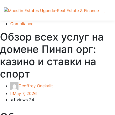
Compliance
Обзор всех услуг на
домене Пинап орг:
казино и ставки на
спорт
Geoffrey Onekalit
May 7, 2026
views
24