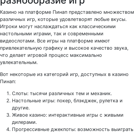
разнообразие игр
Казино на платформе Пинап представлено множеством
различных игр, которые удовлетворят любые вкусы.
Игроки могут наслаждаться как классическими
настольными играми, так и современными
видеослотами. Все игры на платформе имеют
привлекательную графику и высокое качество звука,
что делает игровой процесс максимально
увлекательным.
Вот некоторые из категорий игр, доступных в казино
Пинап:
Слоты: тысячи различных тем и механик.
Настольные игры: покер, блэкджек, рулетка и
другие.
Живое казино: интерактивные игры с живыми
дилерами.
Прогрессивные джекпоты: возможность выиграть