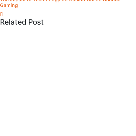
Gaming
Related Post
May 12, 2026
You can discover more because of
the taking a look at our very own FAQ
below
Read More
May 12, 2026
Free Slots: Enjoy two hundred+ Trial
Slots No Down load