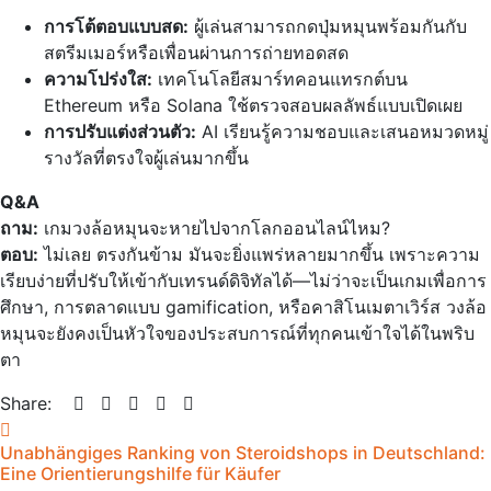
การโต้ตอบแบบสด:
ผู้เล่นสามารถกดปุ่มหมุนพร้อมกันกับ
สตรีมเมอร์หรือเพื่อนผ่านการถ่ายทอดสด
ความโปร่งใส:
เทคโนโลยีสมาร์ทคอนแทรกต์บน
Ethereum หรือ Solana ใช้ตรวจสอบผลลัพธ์แบบเปิดเผย
การปรับแต่งส่วนตัว:
AI เรียนรู้ความชอบและเสนอหมวดหมู่
รางวัลที่ตรงใจผู้เล่นมากขึ้น
Q&A
ถาม:
เกมวงล้อหมุนจะหายไปจากโลกออนไลน์ไหม?
ตอบ:
ไม่เลย ตรงกันข้าม มันจะยิ่งแพร่หลายมากขึ้น เพราะความ
เรียบง่ายที่ปรับให้เข้ากับเทรนด์ดิจิทัลได้—ไม่ว่าจะเป็นเกมเพื่อการ
ศึกษา, การตลาดแบบ gamification, หรือคาสิโนเมตาเวิร์ส วงล้อ
หมุนจะยังคงเป็นหัวใจของประสบการณ์ที่ทุกคนเข้าใจได้ในพริบ
ตา
Share:
Unabhängiges Ranking von Steroidshops in Deutschland:
Eine Orientierungshilfe für Käufer