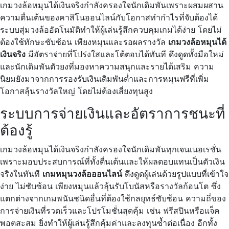
เกมวงล้อหมุนได้เงินจริงกำลังครองใจนักเดิมพันเพราะผสมผสาน
ความตื่นเต้นของคาสิโนออนไลน์กับโอกาสทำกำไรที่จับต้องได้
ระบบสุ่มวงล้ออัตโนมัติทำให้ผู้เล่นรู้สึกควบคุมเกมได้ง่าย โดยไม่
ต้องใช้ทักษะซับซ้อน เพียงหมุนและรอผลรางวัล
เกมวงล้อหมุนได้
เงินจริง
มีอัตราจ่ายที่โปร่งใสและโต้ตอบได้ทันที ดึงดูดทั้งมือใหม่
และนักเดิมพันตัวยงที่มองหาความสนุกและรายได้เสริม ความ
นิยมยังมาจากการรองรับเงินเดิมพันต่ำและการหมุนฟรีที่เพิ่ม
โอกาสลุ้นรางวัลใหญ่ โดยไม่ต้องเสี่ยงทุนสูง
ระบบการจ่ายเงินและอัตราการชนะที่
ต้องรู้
เกมวงล้อหมุนได้เงินจริงกำลังครองใจนักเดิมพันทุกเจนเนอเรชั่น
เพราะมอบประสบการณ์ที่ทั้งตื่นเต้นและให้ผลตอบแทนเป็นตัวเงิน
จริงในทันที
เกมหมุนวงล้อออนไลน์
ดึงดูดผู้เล่นด้วยรูปแบบที่เข้าใจ
ง่าย ไม่ซับซ้อน เพียงหมุนแล้วลุ้นรับโบนัสหรือรางวัลก้อนโต ซึ่ง
แตกต่างจากเกมพนันชนิดอื่นที่ต้องใช้กลยุทธ์ซับซ้อน ความถี่ของ
การจ่ายเงินที่รวดเร็วและโปรโมชั่นสุดคุ้ม เช่น ฟรีสปินหรือแจ็ค
พอตสะสม ยิ่งทำให้ผู้เล่นรู้สึกคุ้มค่าและลงทุนซ้ำต่อเนื่อง อีกทั้ง