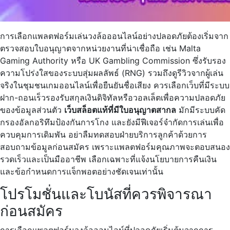
การเลือกแพลตฟอร์มเล่นวงล้อออนไลน์อย่างปลอดภัยต้องเริ่มจาก
ตรวจสอบใบอนุญาตจากหน่วยงานที่น่าเชื่อถือ เช่น Malta
Gaming Authority หรือ UK Gambling Commission ซึ่งรับรอง
ความโปร่งใสของระบบสุ่มผลลัพธ์ (RNG) รวมถึงดูรีวิวจากผู้เล่น
จริงในชุมชนเกมออนไลน์เพื่อยืนยันชื่อเสียง ควรเลือกเว็บที่มีระบบ
ฝาก-ถอนเร็วรองรับสกุลเงินดิจิทัลหรือวอลเล็ตเพื่อความปลอดภัย
ของข้อมูลส่วนตัว
เว็บสล็อตแท้ที่มีใบอนุญาตสากล
มักมีระบบคัด
กรองอัลกอริทึมป้องกันการโกง และยังมีฟีเจอร์จำกัดการเล่นเพื่อ
ควบคุมการเดิมพัน อย่าลืมทดสอบฝ่ายบริการลูกค้าด้วยการ
สอบถามข้อมูลก่อนสมัคร เพราะแพลตฟอร์มคุณภาพจะตอบสนอง
รวดเร็วและเป็นมืออาชีพ เลือกเฉพาะที่แจ้งนโยบายการคืนเงิน
และข้อกำหนดการแจ็กพอตอย่างชัดเจนเท่านั้น
โปรโมชั่นและโบนัสที่ควรพิจารณา
ก่อนสมัคร