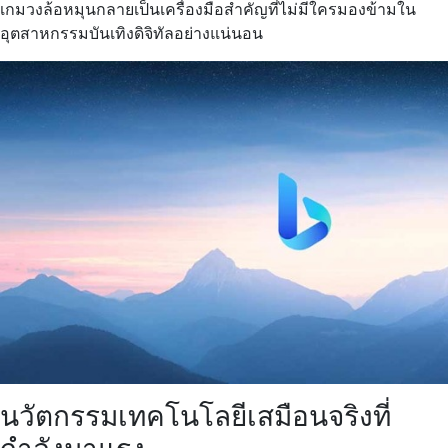
เกมวงล้อหมุนกลายเป็นเครื่องมือสำคัญที่ไม่มีใครมองข้ามใน
อุตสาหกรรมบันเทิงดิจิทัลอย่างแน่นอน
นวัตกรรมเทคโนโลยีเสมือนจริงที่