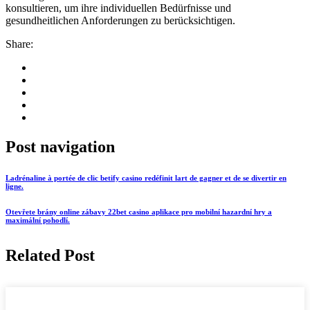
konsultieren, um ihre individuellen Bedürfnisse und
gesundheitlichen Anforderungen zu berücksichtigen.
Share:
Post navigation
Ladrénaline à portée de clic betify casino redéfinit lart de gagner et de se divertir en
ligne.
Otevřete brány online zábavy 22bet casino aplikace pro mobilní hazardní hry a
maximální pohodlí.
Related Post