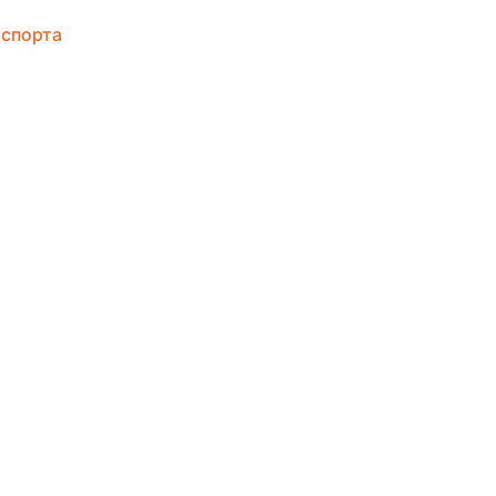
рспорта
taking a look at our very own FAQ belo
Read More
Slots No Down load
Read More