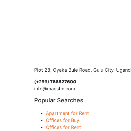
May 12, 2026
Enjoy Totally free Position Video gam
Plot 28, Oyaka Bule Road, Gulu City, Ugan
(+256)
766527600
info@maesfin.com
Popular Searches
Apartment for Rent
Offices for Buy
Offices for Rent