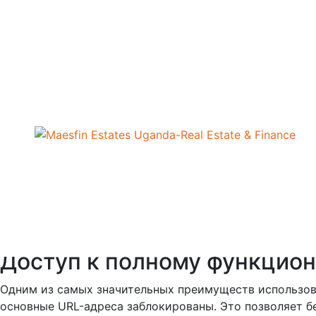
Compliance
Преимущества исполь
Geoffrey Onekalit
May 10, 2026
views
21
Преимущества исполь
Использование зеркал букмекерских сайтов стало необ
позволяет обойти блокировки и получить доступ к по
и то, как оно может улучшить вашу игровую стратегию
Доступ к полному функцион
Одним из самых значительных преимуществ использова
основные URL-адреса заблокированы. Это позволяет бе