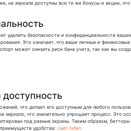
е, на зеркале доступны все те же бонусы и акции, что
иальность
ит уделить безопасности и конфиденциальности ваших 
рования. Это означает, что ваши личные и финансовы
рспорт может снизить риск бана учета, так как вы соз
и доступность
ожений, что делает его доступным для любого пользов
на зеркало, что значительно упрощает процесс. Это ос
аптирован под разные экраны. Таким образом, бетторы 
 преимуществ удобства:
сайт 1хбет