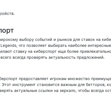
ройств.
порт
 широкому выбору событий и рынков для ставок на киб
f Legends, что позволяет выбирать наиболее интересны
лают ставку на киберспорт еще более привлекательно
 всего всегда проверять актуальность предложений.
киберспорт предоставляет игрокам множество преимуще
. Этот инструмент становится важным для бетторов, ко
верять актуальные ссылки на зеркало, чтобы всегда ос