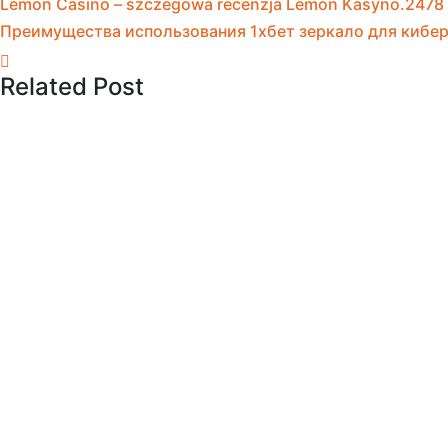
Lemon Casino – szczegowa recenzja Lemon Kasyno.2478
navigation
Преимущества использования 1хбет зеркало для кибе
Related Post
May 12, 2026
You can discover more because of the 
May 12, 2026
Free Slots: Enjoy two hundred+ Trial 