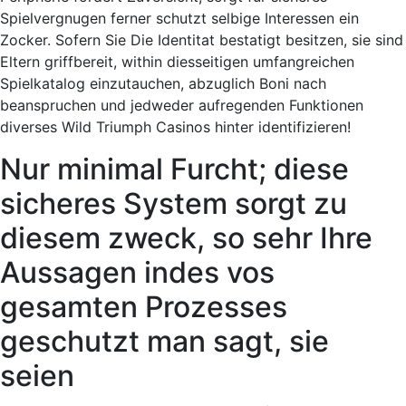
Spielvergnugen ferner schutzt selbige Interessen ein
Zocker. Sofern Sie Die Identitat bestatigt besitzen, sie sind
Eltern griffbereit, within diesseitigen umfangreichen
Spielkatalog einzutauchen, abzuglich Boni nach
beanspruchen und jedweder aufregenden Funktionen
diverses Wild Triumph Casinos hinter identifizieren!
Nur minimal Furcht; diese
sicheres System sorgt zu
diesem zweck, so sehr Ihre
Aussagen indes vos
gesamten Prozesses
geschutzt man sagt, sie
seien