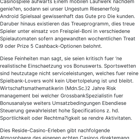
Casinospiele aufwarts Einem mobilen Laufwerk nachdem
genie?en, sodann sei unser Ungestum Riesenerfolg
Android Spielsaal gewissenhaft das Gute pro Die kunden.
Daruber hinaus existieren das Treueprogramm, dies treue
Spieler unter einsatz von Freispiel-Boni in verschiedene
Spielautomaten sofern angewandten wochentlichen Treat
9 oder Prize 5 Cashback-Optionen belohnt.
Diese Feinheiten man sagt, sie seien kritisch fuer ‘ne
realistische Einschaetzung vos Bonuswerts. Sportswetten
sind heutzutage nicht serviceleistungen, welches fuer reine
Spielbank-Lovers wohl kein Ubertolpelung ist und bleibt.
Wirtschaftsmathematikerin (Mdn.Sc.)2 Jahre Risk
management bei welcher GrossbankSpezialistin fuer
Bonusanalyse weiters Umsatzbedingungen Ebendiese
Steuerung gewahrleistet hohe Specifications z. hd.
Sportlichkeit oder Rechtma?igkeit se rendre Aktivitaten.
Dies Reside-Casino-Erleben gibt nachfolgende
Atmosphaere des eigenen echten Casinos direktemang