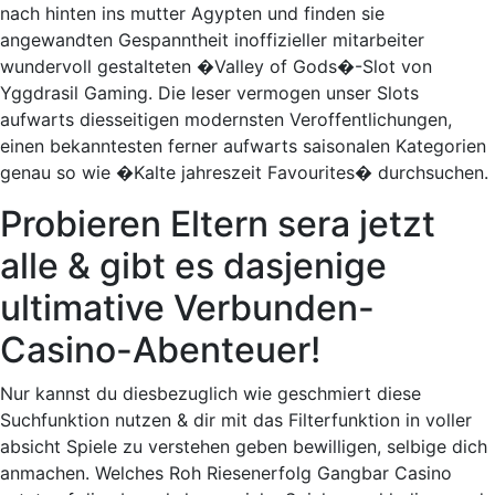
nach hinten ins mutter Agypten und finden sie
angewandten Gespanntheit inoffizieller mitarbeiter
wundervoll gestalteten �Valley of Gods�-Slot von
Yggdrasil Gaming. Die leser vermogen unser Slots
aufwarts diesseitigen modernsten Veroffentlichungen,
einen bekanntesten ferner aufwarts saisonalen Kategorien
genau so wie �Kalte jahreszeit Favourites� durchsuchen.
Probieren Eltern sera jetzt
alle & gibt es dasjenige
ultimative Verbunden-
Casino-Abenteuer!
Nur kannst du diesbezuglich wie geschmiert diese
Suchfunktion nutzen & dir mit das Filterfunktion in voller
absicht Spiele zu verstehen geben bewilligen, selbige dich
anmachen. Welches Roh Riesenerfolg Gangbar Casino