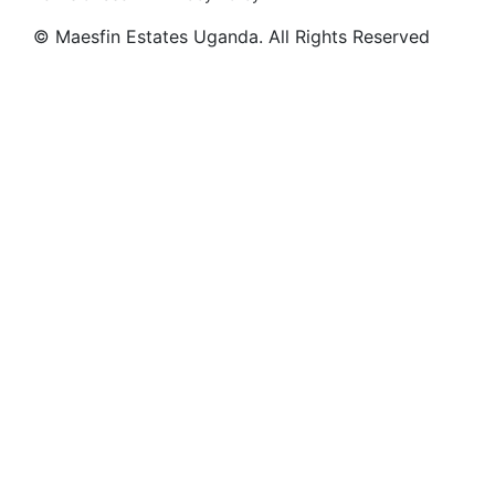
© Maesfin Estates Uganda. All Rights Reserved