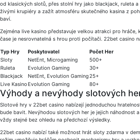
od klasických slotů, přes stolní hry jako blackjack, ruleta 
živými krupiéry a zažít atmosféru skutečného kasina z pohod
baví.
Zejména live kasino představuje velkou atrakci pro hráče,
čase je nesrovnatelná s hrou proti počítači. 22bet casino nab
Typ Hry
Poskytovatel
Počet Her
Sloty
NetEnt, Microgaming
500+
Ruleta
Evolution Gaming
30+
Blackjack
NetEnt, Evolution Gaming
25+
Live Kasino
Evolution Gaming
80+
Výhody a nevýhody slotových he
Slotové hry v 22bet casino nabízejí jednoduchou hratelnost
bude bavit. Nevýhodou slotových her je jejich náhodnost a
vždy stejné bez ohledu na předchozí výsledky.
22bet casino nabízí také možnost hrát sloty zdarma v demo 
režim umožňuje hráčům pochopit mechanismy hry a vyzkouš