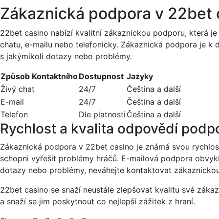
Zákaznická podpora v 22bet 
22bet casino nabízí kvalitní zákaznickou podporu, která j
chatu, e-mailu nebo telefonicky. Zákaznická podpora je k d
s jakýmikoli dotazy nebo problémy.
Způsob Kontaktního
Dostupnost
Jazyky
Živý chat
24/7
Čeština a další
E-mail
24/7
Čeština a další
Telefon
Dle platnosti
Čeština a další
Rychlost a kvalita odpovědí podp
Zákaznická podpora v 22bet casino je známá svou rychlostí
schopni vyřešit problémy hráčů. E-mailová podpora obvykl
dotazy nebo problémy, neváhejte kontaktovat zákaznicko
22bet casino se snaží neustále zlepšovat kvalitu své záka
a snaží se jim poskytnout co nejlepší zážitek z hraní.