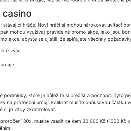
 casino
 stávající hráče. Noví hráči si mohou nárokovat uvítací bo
i pak mohou využívat pravidelné promo akce, jako jsou bon
 akce, abyste se ujistili, že splňujete všechny požadavky p
čité výše
turnaje
 podmínky, které je důležité si přečíst a pochopit. Tyto p
 na protočení určují, kolikrát musíte bonusovou částku vsa
é si je vždy zkontrolovat.
rotočení 30x, musíte vsadit celkem 30 000 Kč (1000 Kč x 3
ěním.