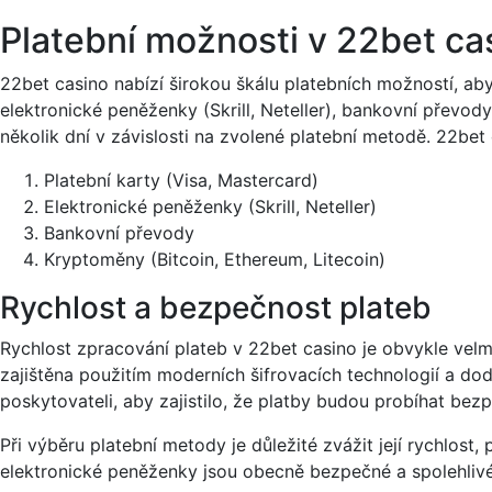
Platební možnosti v 22bet ca
22bet casino nabízí širokou škálu platebních možností, ab
elektronické peněženky (Skrill, Neteller), bankovní převo
několik dní v závislosti na zvolené platební metodě. 22be
Platební karty (Visa, Mastercard)
Elektronické peněženky (Skrill, Neteller)
Bankovní převody
Kryptoměny (Bitcoin, Ethereum, Litecoin)
Rychlost a bezpečnost plateb
Rychlost zpracování plateb v 22bet casino je obvykle vel
zajištěna použitím moderních šifrovacích technologií a d
poskytovateli, aby zajistilo, že platby budou probíhat bezp
Při výběru platební metody je důležité zvážit její rychlos
elektronické peněženky jsou obecně bezpečné a spolehlivé